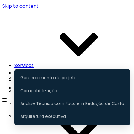
Skip to content
Serviços
Contato
Gerenciamento de projetos
Portfólio
Gerenciamento
Compatibilização
Análise Técnica com Foco em Redução de Custo
Arquitetura executiva