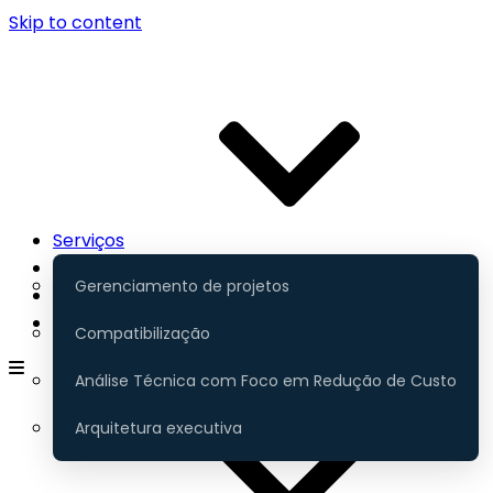
Skip to content
Serviços
Contato
Gerenciamento de projetos
Portfólio
Gerenciamento
Compatibilização
Análise Técnica com Foco em Redução de Custo
Arquitetura executiva